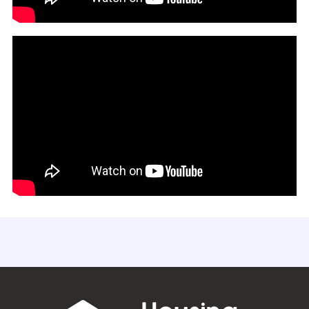
#地盤
#基礎工事
#家づくりのいろは
#防水
#編集部コラム
#住宅費用
#住宅ローン
#基礎
#建設会社
#建築会社
#外壁
#チェックリスト
#完了検査
#施主検査
#初めての方向け
#ハウスメーカー
#工務店
#メンテナンス
#新築
#家探し
#リフォームタイミング
#家づくりの哲学
#インタビュー
#リフォームランキング
#外壁リフォーム