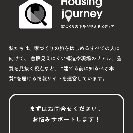
#浴室リフォーム
#欠陥住宅
#住宅トラブル
#リビングリフォーム
#断熱
#現地調査
#引き渡し
私たちは、家づくりの旅をはじめるすべての人に
#住宅検査
#構造躯体
#防水工事
向けて、
普段見えにくい構造や現場のリアル、品
#不備
#リフォーム
#事例
質を見抜く視点など、
“建てる前に知るべき本
#中古住宅
#リノベーション
質”を届ける情報サイトを運営しています。
#ヒンシツ監査
#第三者監査
#住宅品質
#Award
#Japan Housing Quality Award
まずはお問合せください。
お悩みサポートします！
#お施主様
#家づくり
#住宅リフォーム