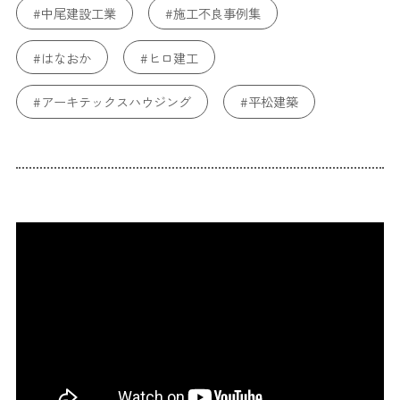
#中尾建設工業
#施工不良事例集
#はなおか
#ヒロ建工
#アーキテックスハウジング
#平松建築
#不動産SHOPナカジツ
#ブルーワン
#耐久性
#耐火性
#構造
#トータテハウジング
#WHALEHOUSE
#ファンズライフ
#ikkadesign
#トーリンホーム
#長期保証
#保証
#保険
#瑕疵保険
#コンクリート