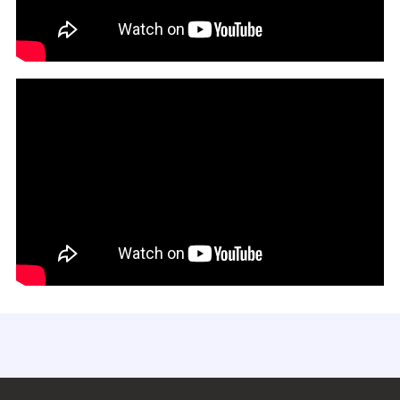
#地盤
#基礎工事
#家づくりのいろは
#防水
#編集部コラム
#住宅費用
#住宅ローン
#基礎
#建設会社
#建築会社
#外壁
#チェックリスト
#完了検査
#施主検査
#初めての方向け
#ハウスメーカー
#工務店
#メンテナンス
#新築
#家探し
#リフォームタイミング
#家づくりの哲学
#インタビュー
#リフォームランキング
#外壁リフォーム