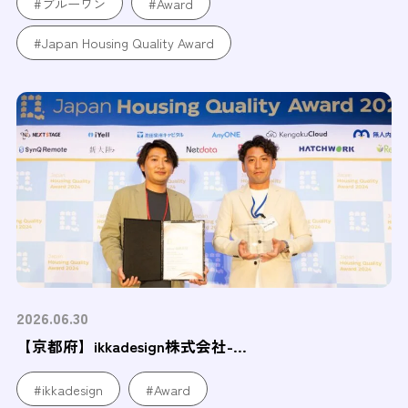
#ブルーワン
#Award
#Japan Housing Quality Award
2026.06.30
【京都府】ikkadesign株式会社-...
#ikkadesign
#Award