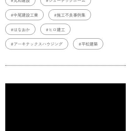
#丸和建設
#ジューテックホーム
#中尾建設工業
#施工不良事例集
#はなおか
#ヒロ建工
#アーキテックスハウジング
#平松建築
#不動産SHOPナカジツ
#ブルーワン
#耐久性
#耐火性
#構造
#トータテハウジング
#WHALEHOUSE
#ファンズライフ
#ikkadesign
#トーリンホーム
#長期保証
#保証
#保険
#瑕疵保険
#コンクリート