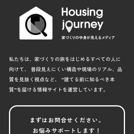
#浴室リフォーム
#欠陥住宅
#住宅トラブル
#リビングリフォーム
#断熱
#現地調査
#引き渡し
私たちは、家づくりの旅をはじめるすべての人に
#住宅検査
#構造躯体
#防水工事
向けて、
普段見えにくい構造や現場のリアル、品
#不備
#リフォーム
#事例
質を見抜く視点など、
“建てる前に知るべき本
#中古住宅
#リノベーション
質”を届ける情報サイトを運営しています。
#ヒンシツ監査
#第三者監査
#住宅品質
#Award
#Japan Housing Quality Award
まずはお問合せください。
お悩みサポートします！
#お施主様
#家づくり
#住宅リフォーム