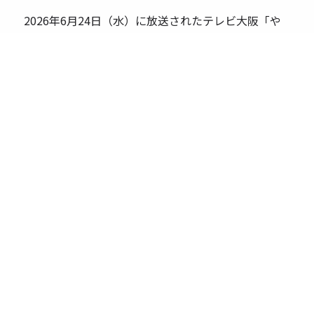
2026年6月24日（水）に放送されたテレビ大阪「や
さしいニュース」の特集にて、「Japan Housing
Quality Summit 2026」および当社の取り組みが紹
介されました。
前の記事
次の記事
ニュース一覧に戻る