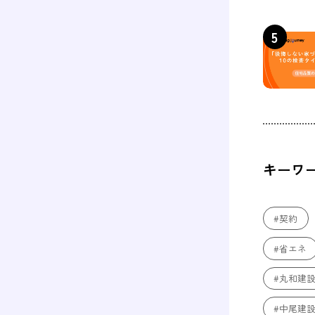
キーワ
#契約
#省エネ
#丸和建
#中尾建