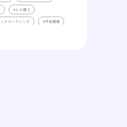
か
#ヒロ建工
テックスハウジング
#平松建築
HOPナカジツ
#ブルーワン
#耐火性
#構造
テハウジング
#WHALEHOUSE
ズライフ
#ikkadesign
ンホーム
#長期保証
#保証
#瑕疵保険
#コンクリート
#基礎工事
#家づくりのいろは
#編集部コラム
#住宅費用