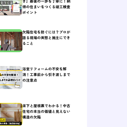
き】最後の一歩を丁寧に！納
得の住まいをつくる竣工検査
ポイント
欠陥住宅を防ぐには？プロが
語る現場の実態と施主にでき
ること
浴室リフォームの不安を解
消！工事前から引き渡しまで
の注意点
床下と屋根裏でわかる！中古
住宅の本当の価値と見えない
構造の欠陥