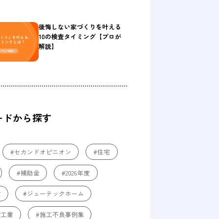
後悔しない家づくりを叶える
10の検査タイミング【プロが
解説】
ードから探す
#セカンドオピニオン
#住宅
#補助金
#2026年度
設
#ジューテックホーム
設工業
#施工不良事例集