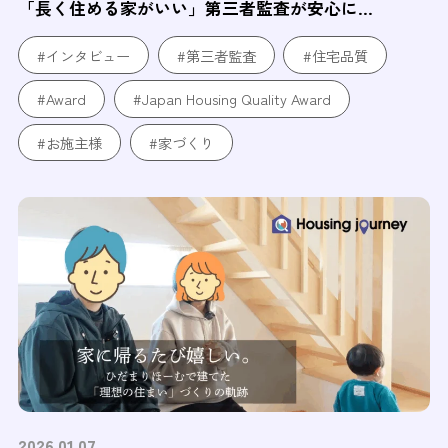
「長く住める家がいい」第三者監査が安心に...
#インタビュー
#第三者監査
#住宅品質
#Award
#Japan Housing Quality Award
#お施主様
#家づくり
2026.01.07