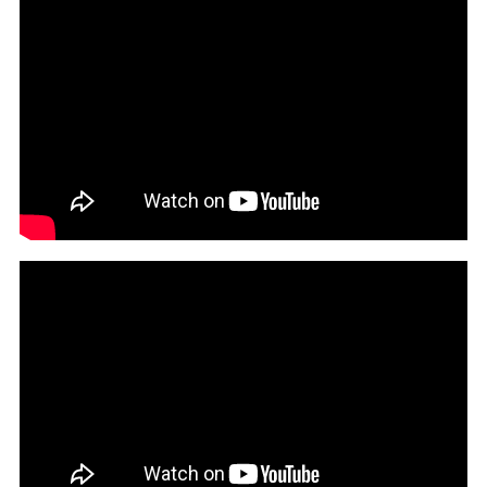
#トータテハウジング
#WHALEHOUSE
#ファンズライフ
#ikkadesign
#トーリンホーム
#長期保証
#保証
#保険
#瑕疵保険
#コンクリート
#地盤
#基礎工事
#家づくりのいろは
#防水
#編集部コラム
#住宅費用
#住宅ローン
#基礎
#建設会社
#建築会社
#外壁
#チェックリスト
#完了検査
#施主検査
#初めての方向け