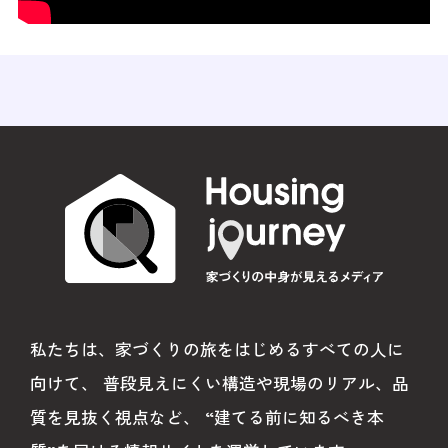
#ハウスメーカー
#工務店
#メンテナンス
#新築
#家探し
#リフォームタイミング
#家づくりの哲学
#インタビュー
#リフォームランキング
#外壁リフォーム
#浴室リフォーム
#欠陥住宅
#住宅トラブル
#リビングリフォーム
#断熱
#現地調査
#引き渡し
私たちは、家づくりの旅をはじめるすべての人に
#住宅検査
#構造躯体
#防水工事
向けて、
普段見えにくい構造や現場のリアル、品
#不備
#リフォーム
#事例
質を見抜く視点など、
“建てる前に知るべき本
#中古住宅
#リノベーション