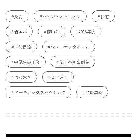
#契約
#セカンドオピニオン
#住宅
#省エネ
#補助金
#2026年度
#丸和建設
#ジューテックホーム
#中尾建設工業
#施工不良事例集
#はなおか
#ヒロ建工
#アーキテックスハウジング
#平松建築
#不動産SHOPナカジツ
#ブルーワン
#耐久性
#耐火性
#構造