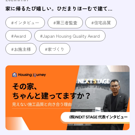
家に帰るたび嬉しい。ひだまりほーむで建て...
#インタビュー
#第三者監査
#住宅品質
#Award
#Japan Housing Quality Award
#お施主様
#家づくり