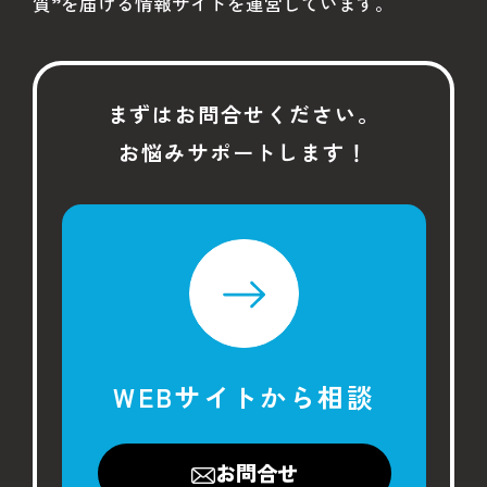
質”を届ける情報サイトを運営しています。
#ヒンシツ監査
#第三者監査
#住宅品質
#Award
#Japan Housing Quality Award
まずはお問合せください。
お悩みサポートします！
#お施主様
#家づくり
#住宅リフォーム
WEBサイトから相談
お問合せ