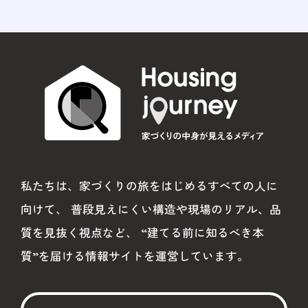
#家づくりの哲学
#インタビュー
#リフォームランキング
#外壁リフォーム
#浴室リフォーム
#欠陥住宅
#住宅トラブル
#リビングリフォーム
#断熱
#現地調査
#引き渡し
私たちは、家づくりの旅をはじめるすべての人に
#住宅検査
#構造躯体
#防水工事
向けて、
普段見えにくい構造や現場のリアル、品
#不備
#リフォーム
#事例
質を見抜く視点など、
“建てる前に知るべき本
#中古住宅
#リノベーション
質”を届ける情報サイトを運営しています。
#ヒンシツ監査
#第三者監査
#住宅品質