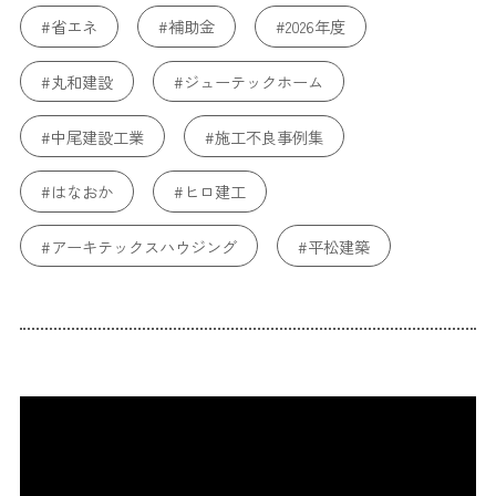
#省エネ
#補助金
#2026年度
#丸和建設
#ジューテックホーム
#中尾建設工業
#施工不良事例集
#はなおか
#ヒロ建工
#アーキテックスハウジング
#平松建築
#不動産SHOPナカジツ
#ブルーワン
#耐久性
#耐火性
#構造
#トータテハウジング
#WHALEHOUSE
#ファンズライフ
#ikkadesign