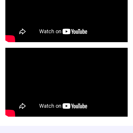
#トーリンホーム
#長期保証
#保証
#保険
#瑕疵保険
#コンクリート
#地盤
#基礎工事
#家づくりのいろは
#防水
#編集部コラム
#住宅費用
#住宅ローン
#基礎
#建設会社
#建築会社
#外壁
#チェックリスト
#完了検査
#施主検査
#初めての方向け
#ハウスメーカー
#工務店
#メンテナンス
#新築
#家探し
#リフォームタイミング